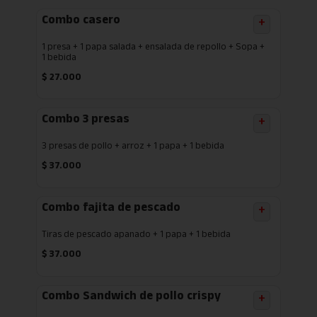
Combo casero
+
1 presa + 1 papa salada + ensalada de repollo + Sopa +
1 bebida
$
27.000
Combo 3 presas
+
3 presas de pollo + arroz + 1 papa + 1 bebida
$
37.000
Combo fajita de pescado
+
Tiras de pescado apanado + 1 papa + 1 bebida
$
37.000
Combo Sandwich de pollo crispy
+