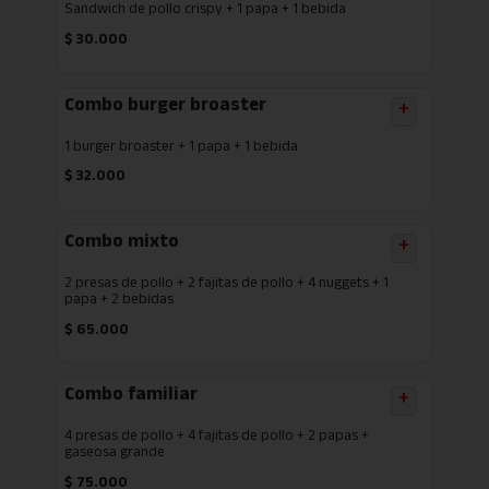
Sandwich de pollo crispy + 1 papa + 1 bebida
$
30.000
Combo burger broaster
+
1 burger broaster + 1 papa + 1 bebida
$
32.000
Combo mixto
+
2 presas de pollo + 2 fajitas de pollo + 4 nuggets + 1
papa + 2 bebidas
$
65.000
Combo familiar
+
4 presas de pollo + 4 fajitas de pollo + 2 papas +
gaseosa grande
$
75.000