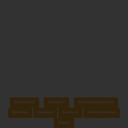
Especiales
Callejero
Acompañamientos
Bebidas
Helados
Combos
Pollo broaster
Sopas