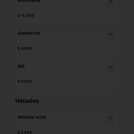
Malteada
+
$
12.000
Gaseosas
+
$
4.500
Hit
+
$
5.500
Helados
Helado mini
+
$
3.500