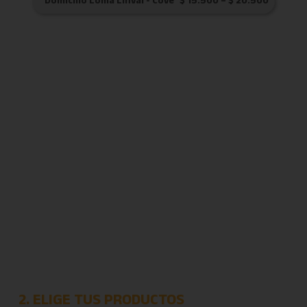
Domicilio Loma Linval - Cove
$
15.500
–
$
20.500
2. ELIGE TUS PRODUCTOS