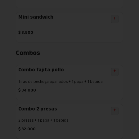
Mini sandwich
+
$
3.500
Combos
Combo fajita pollo
+
Tiras de pechuga apanados + 1 papa + 1 bebida
$
34.000
Combo 2 presas
+
2 presas + 1 papa + 1 bebida
$
32.000