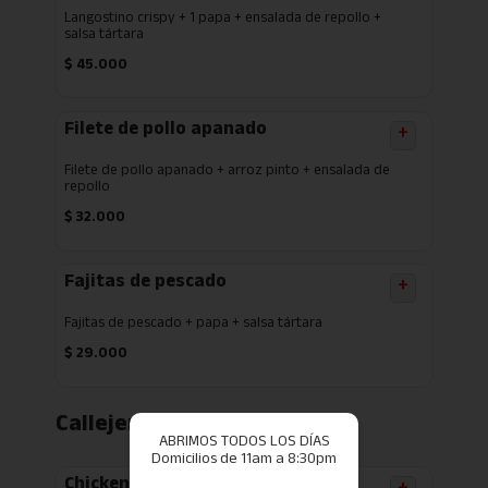
Langostino crispy + 1 papa + ensalada de repollo +
salsa tártara
$
45.000
Filete de pollo apanado
+
Filete de pollo apanado + arroz pinto + ensalada de
repollo
$
32.000
Fajitas de pescado
+
Fajitas de pescado + papa + salsa tártara
$
29.000
Callejero
ABRIMOS TODOS LOS DÍAS
Domicilios de 11am a 8:30pm
Chicken burger